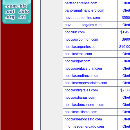
partesdeprensa.com
Ofer
panoramafinanciero.com
Ofer
novedadesonline.com
$550
novedadeslegales.com
Ofer
noticlub.com
$1,49
noticiasyopinion.com
$980
noticiasurgentes.com
$10,0
noticiastenis.com
Ofer
noticiasgolf.com
Ofer
noticiasentucelular.com
Ofer
noticiasendirecto.com
Ofer
noticiasempresariales.com
Ofer
noticiasdigitales.com
$2,50
noticiasdiarias.com
Ofer
noticiasdeeconomia.com
Ofer
noticiasciclismo.com
Ofer
noticiasbaloncesto.com
Ofer
informesdemercado.com
Ofer