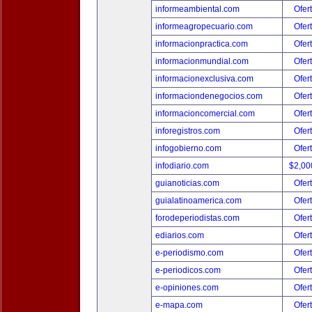
informeambiental.com
Ofer
informeagropecuario.com
Ofer
informacionpractica.com
Ofer
informacionmundial.com
Ofer
informacionexclusiva.com
Ofer
informaciondenegocios.com
Ofer
informacioncomercial.com
Ofer
inforegistros.com
Ofer
infogobierno.com
Ofer
infodiario.com
$2,00
guianoticias.com
Ofer
guialatinoamerica.com
Ofer
forodeperiodistas.com
Ofer
ediarios.com
Ofer
e-periodismo.com
Ofer
e-periodicos.com
Ofer
e-opiniones.com
Ofer
e-mapa.com
Ofer