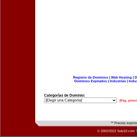
Registro de Dominios
|
Web Hosting
|
D
Dominios Expirados
|
Industrias
|
Indu
Categorías de Dominio:
[Pág. princi
** Precios expre
© 2002/2022 Solo10.com