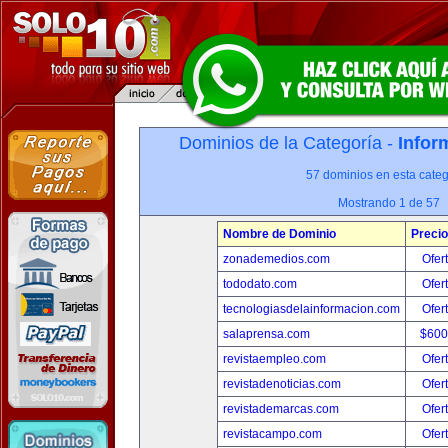
Dominios de la Categoría -
Infor
57 dominios en esta categ
Mostrando 1 de 57
Nombre de Dominio
Precio
zonademedios.com
Ofer
tododato.com
Ofer
tecnologiasdelainformacion.com
Ofer
salaprensa.com
$600
revistaempleo.com
Ofer
revistadenoticias.com
Ofer
revistademarcas.com
Ofer
revistacampo.com
Ofer