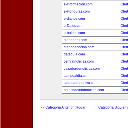
e-Informacion.com
Ofer
e-Honduras.com
Ofer
e-diarios.com
Ofer
e-Datos.com
Ofer
e-boletin.com
Ofer
diarioperu.com
Ofer
diariodecocina.com
Ofer
dataguia.com
Ofer
centralnoticias.com
Ofer
cazadordenoticias.com
Ofer
campoaldia.com
Ofer
cadenadeportiva.com
Ofer
boletindeinformacion.com
Ofer
<< Categoria Anterior (Hogar)
Categoria Siguient