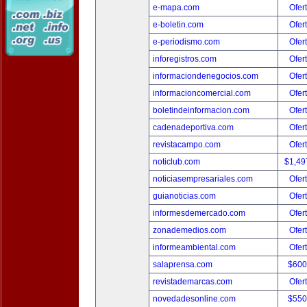
e-mapa.com
Ofer
e-boletin.com
Ofer
e-periodismo.com
Ofer
inforegistros.com
Ofer
informaciondenegocios.com
Ofer
informacioncomercial.com
Ofer
boletindeinformacion.com
Ofer
cadenadeportiva.com
Ofer
revistacampo.com
Ofer
noticlub.com
$1,49
noticiasempresariales.com
Ofer
guianoticias.com
Ofer
informesdemercado.com
Ofer
zonademedios.com
Ofer
informeambiental.com
Ofer
salaprensa.com
$600
revistademarcas.com
Ofer
novedadesonline.com
$550