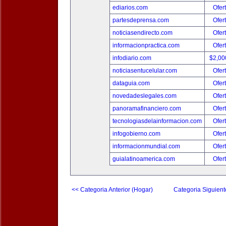
ediarios.com
Ofer
partesdeprensa.com
Ofer
noticiasendirecto.com
Ofer
informacionpractica.com
Ofer
infodiario.com
$2,00
noticiasentucelular.com
Ofer
dataguia.com
Ofer
novedadeslegales.com
Ofer
panoramafinanciero.com
Ofer
tecnologiasdelainformacion.com
Ofer
infogobierno.com
Ofer
informacionmundial.com
Ofer
guialatinoamerica.com
Ofer
<< Categoria Anterior (Hogar)
Categoria Siguient