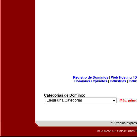
Registro de Dominios
|
Web Hosting
|
D
Dominios Expirados
|
Industrias
|
Indu
Categorías de Dominio:
[Pág. princi
** Precios expre
© 2002/2022 Solo10.com