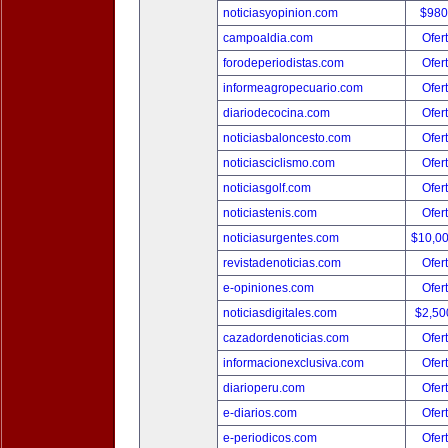
noticiasyopinion.com
$980
campoaldia.com
Ofer
forodeperiodistas.com
Ofer
informeagropecuario.com
Ofer
diariodecocina.com
Ofer
noticiasbaloncesto.com
Ofer
noticiasciclismo.com
Ofer
noticiasgolf.com
Ofer
noticiastenis.com
Ofer
noticiasurgentes.com
$10,0
revistadenoticias.com
Ofer
e-opiniones.com
Ofer
noticiasdigitales.com
$2,50
cazadordenoticias.com
Ofer
informacionexclusiva.com
Ofer
diarioperu.com
Ofer
e-diarios.com
Ofer
e-periodicos.com
Ofer