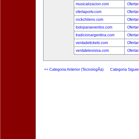
musicalizacion.com
Ofertar
ofertaportv.com
Ofertar
rockchileno.com
Ofertar
todoparaeventos.com
Ofertar
tradicionargentina.com
Ofertar
ventadetickets.com
Ofertar
ventatelevisiva.com
Ofertar
<< Categoria Anterior (TecnologÃ­a)
Categoria Siguie