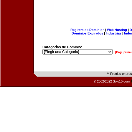
Registro de Dominios
|
Web Hosting
|
D
Dominios Expirados
|
Industrias
|
Indu
Categorías de Dominio:
[Pág. princi
** Precios expre
© 2002/2022 Solo10.com