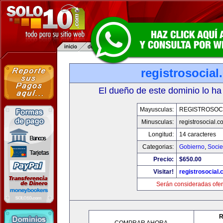
registrosocia
El dueño de este dominio lo ha
Mayusculas:
REGISTROSOC
Minusculas:
registrosocial.c
Longitud:
14 caracteres
Categorias:
Gobierno
,
Soci
Precio:
$650.00
Visitar!
registrosocial
Serán consideradas ofer
R