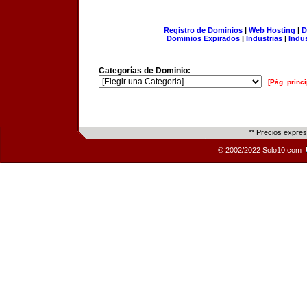
Registro de Dominios
|
Web Hosting
|
D
Dominios Expirados
|
Industrias
|
Indu
Categorías de Dominio:
[Pág. princi
** Precios expre
© 2002/2022 Solo10.com