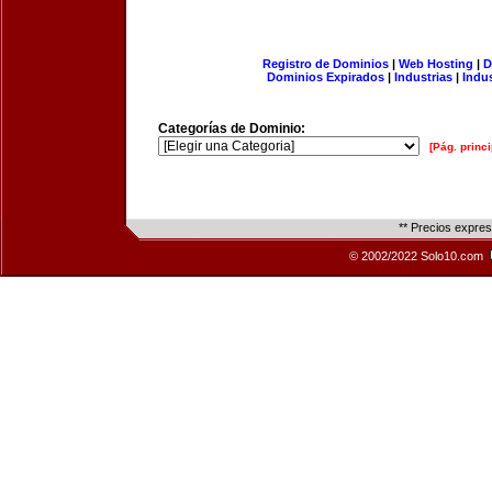
Registro de Dominios
|
Web Hosting
|
D
Dominios Expirados
|
Industrias
|
Indu
Categorías de Dominio:
[Pág. princi
** Precios expre
© 2002/2022 Solo10.com