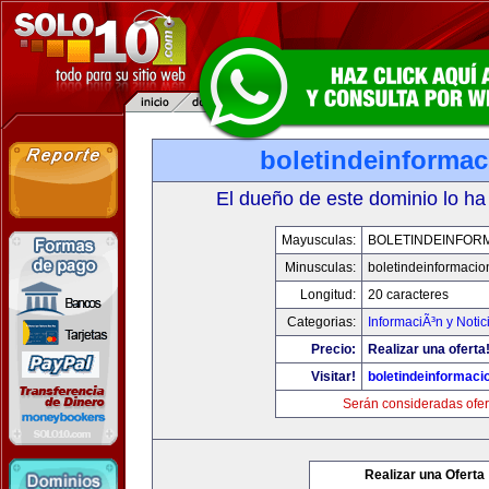
boletindeinforma
El dueño de este dominio lo ha
Mayusculas:
BOLETINDEINFOR
Minusculas:
boletindeinformaci
Longitud:
20 caracteres
Categorias:
InformaciÃ³n y Notic
Precio:
Realizar una oferta
Visitar!
boletindeinformaci
Serán consideradas ofer
Realizar una Oferta