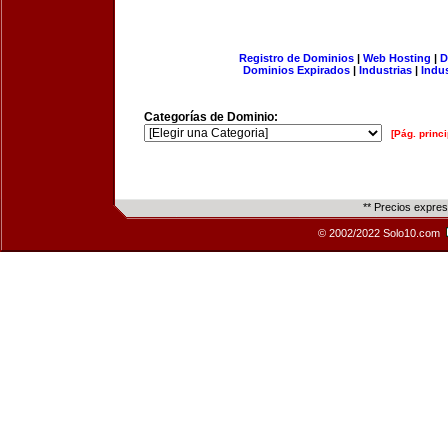
Registro de Dominios
|
Web Hosting
|
D
Dominios Expirados
|
Industrias
|
Indu
Categorías de Dominio:
[Pág. princi
** Precios expre
© 2002/2022 Solo10.com