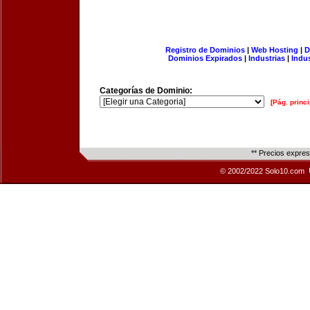
Registro de Dominios
|
Web Hosting
|
D
Dominios Expirados
|
Industrias
|
Indu
Categorías de Dominio:
[Pág. princi
** Precios expre
© 2002/2022 Solo10.com