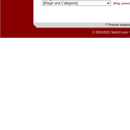
[Pág. princi
** Precios expre
© 2002/2022 Solo10.com