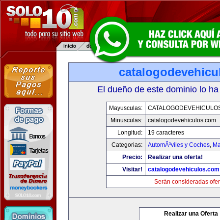
catalogodevehicu
El dueño de este dominio lo ha
Mayusculas:
CATALOGODEVEHICULO
Minusculas:
catalogodevehiculos.com
Longitud:
19 caracteres
Categorias:
AutomÃ³viles y Coches
,
Ma
Precio:
Realizar una oferta!
Visitar!
catalogodevehiculos.com
Serán consideradas ofer
Realizar una Oferta