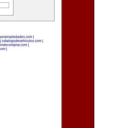
taenpropiedades.com
|
|
catalogodevehiculos.com
|
ondecomprar.com
|
com
|