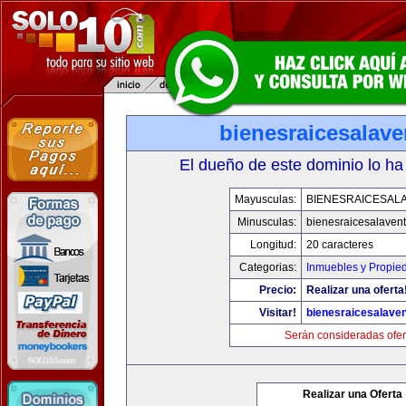
bienesraicesalav
El dueño de este dominio lo ha
Mayusculas:
BIENESRAICESAL
Minusculas:
bienesraicesalaven
Longitud:
20 caracteres
Categorias:
Inmuebles y Propie
Precio:
Realizar una oferta
Visitar!
bienesraicesalave
Serán consideradas ofer
Realizar una Oferta