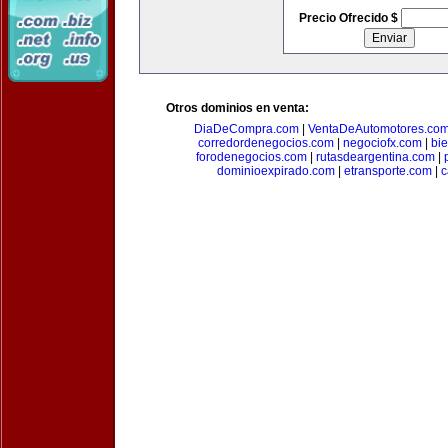
Precio Ofrecido $
Otros dominios en venta:
DiaDeCompra.com
|
VentaDeAutomotores.co
corredordenegocios.com
|
negociofx.com
|
bi
forodenegocios.com
|
rutasdeargentina.com
|
dominioexpirado.com
|
etransporte.com
|
c