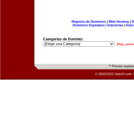
Registro de Dominios
|
Web Hosting
|
D
Dominios Expirados
|
Industrias
|
Indu
Categorías de Dominio:
[Pág. princi
** Precios expre
© 2002/2022 Solo10.com