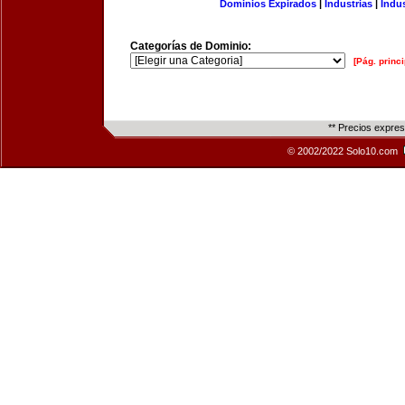
Dominios Expirados
|
Industrias
|
Indu
Categorías de Dominio:
[Pág. princi
** Precios expre
© 2002/2022 Solo10.com