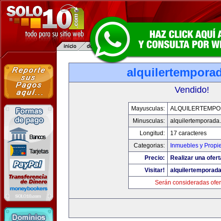
alquilertempora
Vendido!
Mayusculas:
ALQUILERTEMP
Minusculas:
alquilertemporada
Longitud:
17 caracteres
Categorias:
Inmuebles y Propi
Precio:
Realizar una ofert
Visitar!
alquilertemporad
Serán consideradas ofer