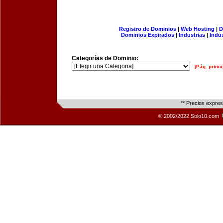
Registro de Dominios
|
Web Hosting
|
D
Dominios Expirados
|
Industrias
|
Indu
Categorías de Dominio:
[Pág. princi
** Precios expre
© 2002/2022 Solo10.com