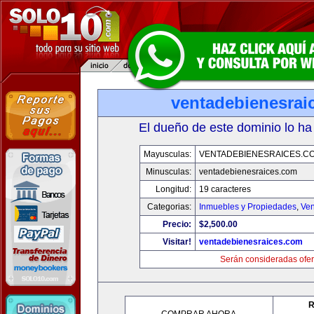
ventadebienesrai
El dueño de este dominio lo ha
Mayusculas:
VENTADEBIENESRAICES.C
Minusculas:
ventadebienesraices.com
Longitud:
19 caracteres
Categorias:
Inmuebles y Propiedades
,
Ven
Precio:
$2,500.00
Visitar!
ventadebienesraices.com
Serán consideradas ofer
R