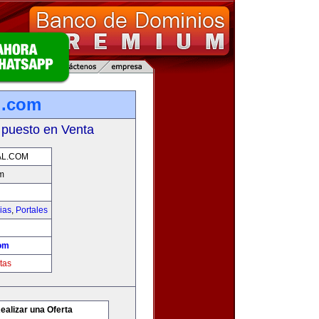
l.com
 puesto en Venta
AL.COM
m
ias
,
Portales
com
tas
ealizar una Oferta