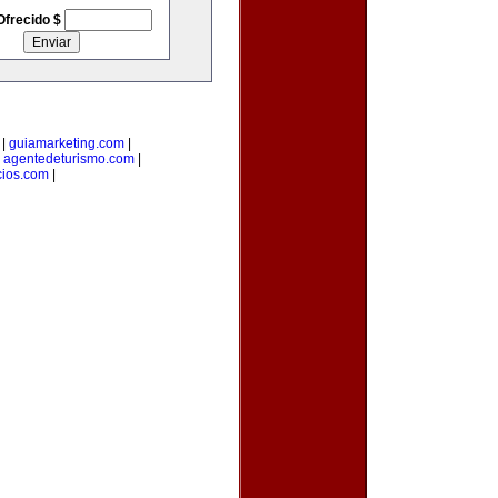
Ofrecido $
|
guiamarketing.com
|
|
agentedeturismo.com
|
ios.com
|