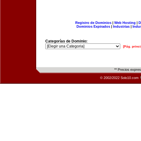
Registro de Dominios
|
Web Hosting
|
D
Dominios Expirados
|
Industrias
|
Indu
Categorías de Dominio:
[Pág. princi
** Precios expre
© 2002/2022 Solo10.com