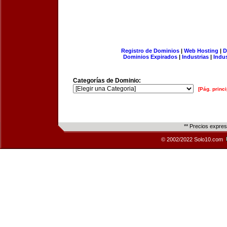
Registro de Dominios
|
Web Hosting
|
D
Dominios Expirados
|
Industrias
|
Indu
Categorías de Dominio:
[Pág. princi
** Precios expre
© 2002/2022 Solo10.com