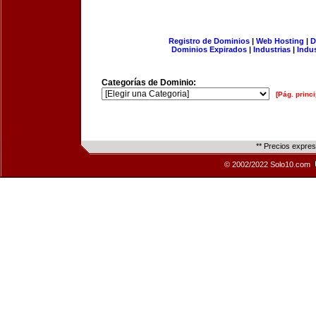
Registro de Dominios
|
Web Hosting
|
D
Dominios Expirados
|
Industrias
|
Indu
Categorías de Dominio:
[Pág. princi
** Precios expre
© 2002/2022 Solo10.com