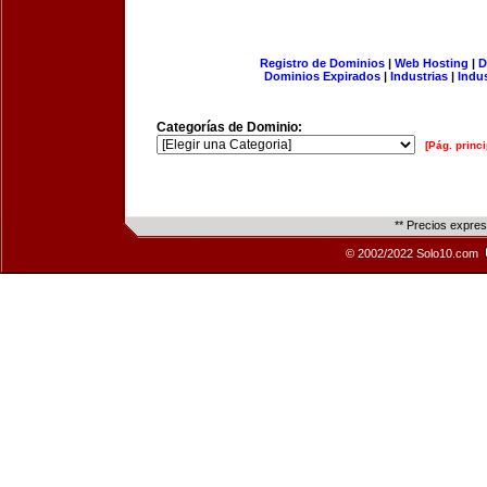
Registro de Dominios
|
Web Hosting
|
D
Dominios Expirados
|
Industrias
|
Indu
Categorías de Dominio:
[Pág. princi
** Precios expre
© 2002/2022 Solo10.com