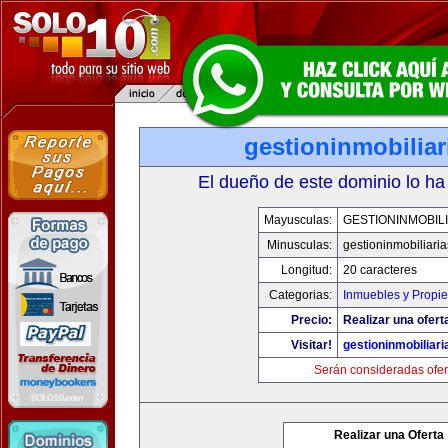
gestioninmobilia
El dueño de este dominio lo ha
Mayusculas:
GESTIONINMOBIL
Minusculas:
gestioninmobiliari
Longitud:
20 caracteres
Categorias:
Inmuebles y Propi
Precio:
Realizar una ofert
Visitar!
gestioninmobiliar
Serán consideradas ofer
Realizar una Oferta