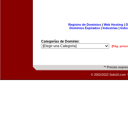
Registro de Dominios
|
Web Hosting
|
D
Dominios Expirados
|
Industrias
|
Indu
Categorías de Dominio:
[Pág. princi
** Precios expre
© 2002/2022 Solo10.com