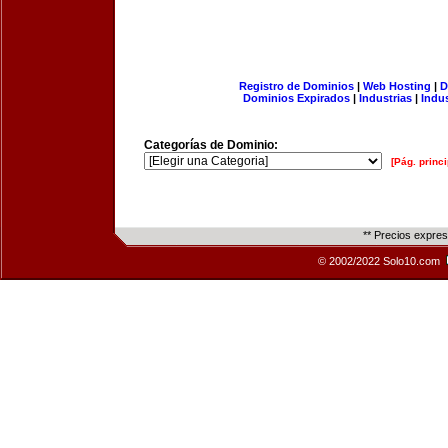
Registro de Dominios
|
Web Hosting
|
D
Dominios Expirados
|
Industrias
|
Indu
Categorías de Dominio:
[Pág. princi
** Precios expre
© 2002/2022 Solo10.com