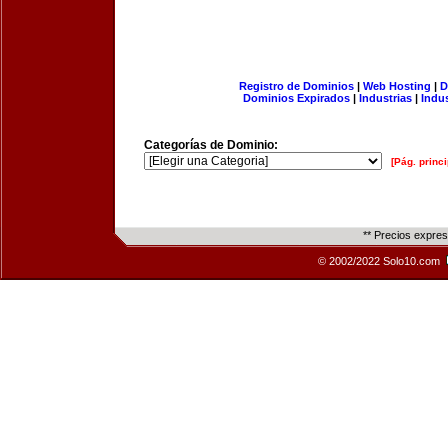
Registro de Dominios
|
Web Hosting
|
D
Dominios Expirados
|
Industrias
|
Indu
Categorías de Dominio:
[Pág. princi
** Precios expre
© 2002/2022 Solo10.com