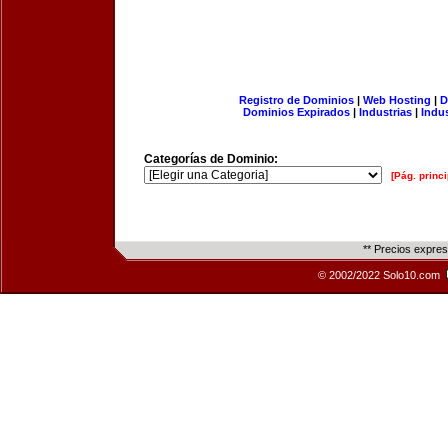
Registro de Dominios
|
Web Hosting
|
D
Dominios Expirados
|
Industrias
|
Indu
Categorías de Dominio:
[Pág. princi
** Precios expre
© 2002/2022 Solo10.com