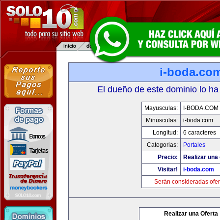
i-boda.co
El dueño de este dominio lo ha
Mayusculas:
I-BODA.COM
Minusculas:
i-boda.com
Longitud:
6 caracteres
Categorias:
Portales
Precio:
Realizar una 
Visitar!
i-boda.com
Serán consideradas ofer
Realizar una Oferta