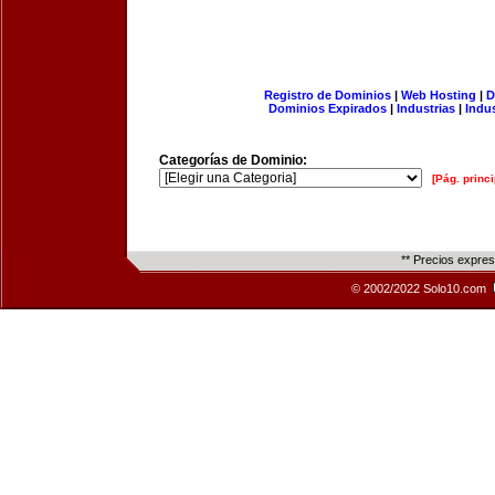
Registro de Dominios
|
Web Hosting
|
D
Dominios Expirados
|
Industrias
|
Indu
Categorías de Dominio:
[Pág. princi
** Precios expre
© 2002/2022 Solo10.com