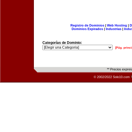
Registro de Dominios
|
Web Hosting
|
D
Dominios Expirados
|
Industrias
|
Indu
Categorías de Dominio:
[Pág. princi
** Precios expre
© 2002/2022 Solo10.com