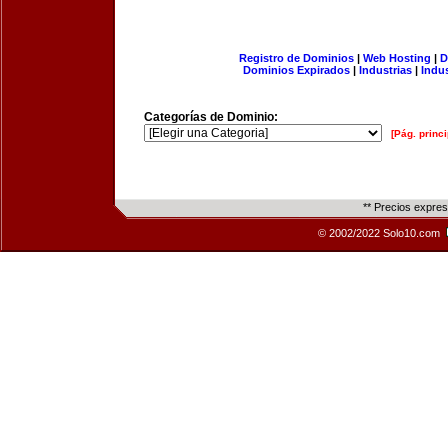
Registro de Dominios
|
Web Hosting
|
D
Dominios Expirados
|
Industrias
|
Indu
Categorías de Dominio:
[Pág. princi
** Precios expre
© 2002/2022 Solo10.com