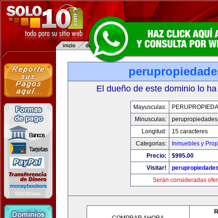
perupropiedad
El dueño de este dominio lo ha
Mayusculas:
PERUPROPIED
Minusculas:
perupropiedades
Longitud:
15 caracteres
Categorias:
Inmuebles y Pro
Precio:
$995.00
Visitar!
perupropiedade
Serán consideradas ofer
R