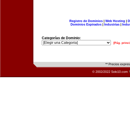
Registro de Dominios
|
Web Hosting
|
D
Dominios Expirados
|
Industrias
|
Indu
Categorías de Dominio:
[Pág. princi
** Precios expre
© 2002/2022 Solo10.com