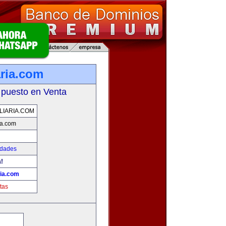
aria.com
 puesto en Venta
LIARIA.COM
ia.com
edades
!
ria.com
tas