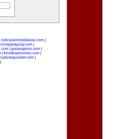
|
noticiasinmobiliarias.com
|
nciosparaguay.com
|
a.com
|
guiaviajeros.com
|
m
|
forodeopiniones.com
|
cadosegurador.com
|
|