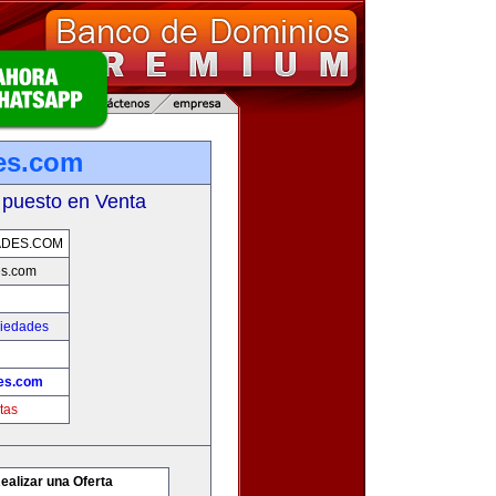
es.com
 puesto en Venta
ADES.COM
es.com
piedades
es.com
tas
ealizar una Oferta