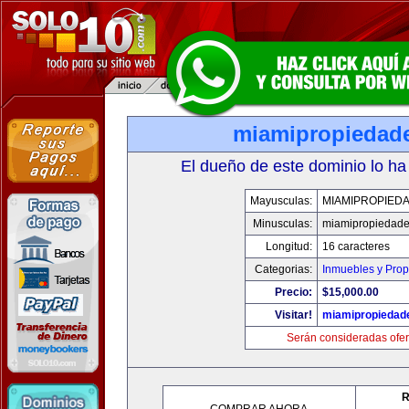
miamipropiedad
El dueño de este dominio lo ha
Mayusculas:
MIAMIPROPIED
Minusculas:
miamipropiedad
Longitud:
16 caracteres
Categorias:
Inmuebles y Pro
Precio:
$15,000.00
Visitar!
miamipropiedad
Serán consideradas ofer
R