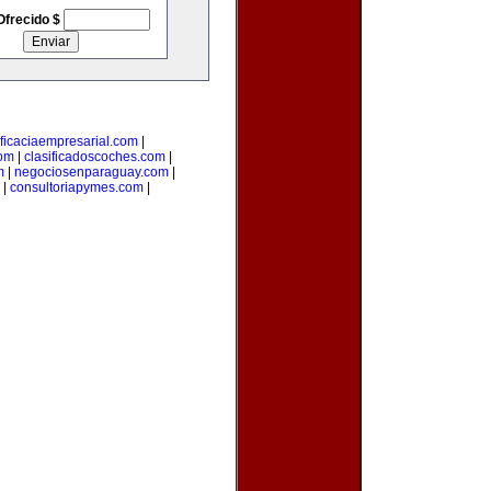
Ofrecido $
ficaciaempresarial.com
|
com
|
clasificadoscoches.com
|
m
|
negociosenparaguay.com
|
|
consultoriapymes.com
|