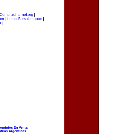
ComprasInternet.org
|
com
|
IndicesBursatiles.com
|
m
|
ominios En Venta
strias Argentinas