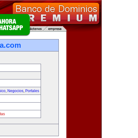
ca.com
nico
,
Negocios
,
Portales
tas