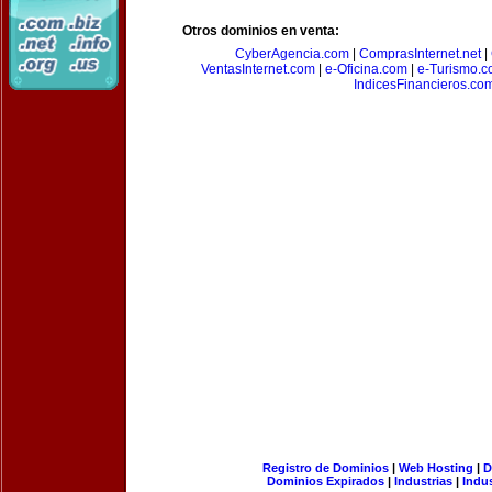
Otros dominios en venta:
CyberAgencia.com
|
ComprasInternet.net
|
VentasInternet.com
|
e-Oficina.com
|
e-Turismo.
IndicesFinancieros.co
Registro de Dominios
|
Web Hosting
|
D
Dominios Expirados
|
Industrias
|
Indu