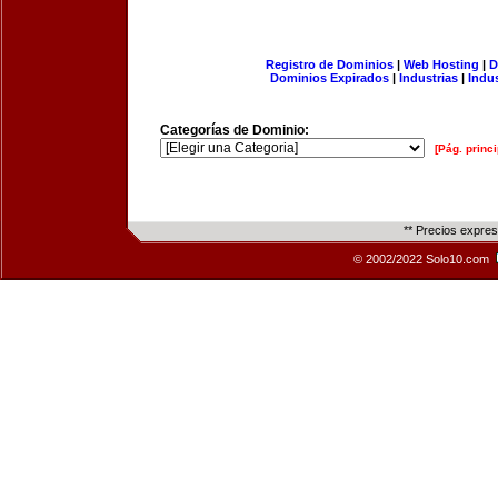
Registro de Dominios
|
Web Hosting
|
D
Dominios Expirados
|
Industrias
|
Indu
Categorías de Dominio:
[Pág. princi
** Precios expre
© 2002/2022 Solo10.com