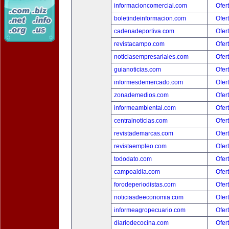
informacioncomercial.com
Ofer
boletindeinformacion.com
Ofer
cadenadeportiva.com
Ofer
revistacampo.com
Ofer
noticiasempresariales.com
Ofer
guianoticias.com
Ofer
informesdemercado.com
Ofer
zonademedios.com
Ofer
informeambiental.com
Ofer
centralnoticias.com
Ofer
revistademarcas.com
Ofer
revistaempleo.com
Ofer
tododato.com
Ofer
campoaldia.com
Ofer
forodeperiodistas.com
Ofer
noticiasdeeconomia.com
Ofer
informeagropecuario.com
Ofer
diariodecocina.com
Ofer