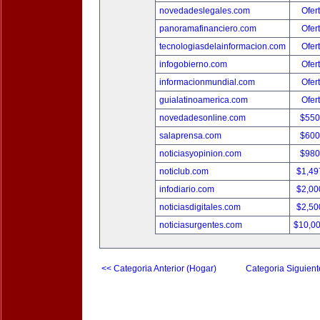
novedadeslegales.com
Ofer
panoramafinanciero.com
Ofer
tecnologiasdelainformacion.com
Ofer
infogobierno.com
Ofer
informacionmundial.com
Ofer
guialatinoamerica.com
Ofer
novedadesonline.com
$550
salaprensa.com
$600
noticiasyopinion.com
$980
noticlub.com
$1,49
infodiario.com
$2,00
noticiasdigitales.com
$2,50
noticiasurgentes.com
$10,0
<< Categoria Anterior (Hogar)
Categoria Siguient