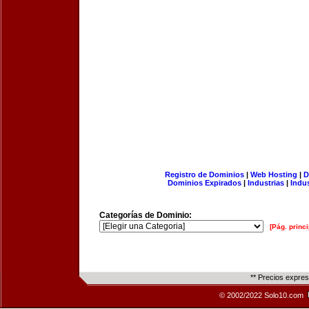
Registro de Dominios
|
Web Hosting
|
D
Dominios Expirados
|
Industrias
|
Indu
Categorías de Dominio:
[Pág. princi
** Precios expre
© 2002/2022 Solo10.com