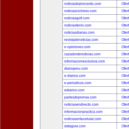
noticiasbaloncesto.com
Ofer
noticiasciclismo.com
Ofer
noticiasgolf.com
Ofer
noticiastenis.com
Ofer
noticiasdiarias.com
Ofer
revistadenoticias.com
Ofer
e-opiniones.com
Ofer
cazadordenoticias.com
Ofer
informacionexclusiva.com
Ofer
diarioperu.com
Ofer
e-diarios.com
Ofer
e-periodicos.com
Ofer
ediarios.com
Ofer
partesdeprensa.com
Ofer
noticiasendirecto.com
Ofer
informacionpractica.com
Ofer
noticiasentucelular.com
Ofer
dataguia.com
Ofer